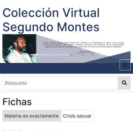
Colección Virtual
Segundo Montes
INICIO
SOBRE EL AUTOR
Fichas
CONTENIDO
TODOS LOS DOCUMENTOS
CATEGORIAS
OBRAS SOBRE EL AUTOR P. SEGUNDO MONTES
MATERIAS
PALABRAS CLAVES
MULTIMEDIA
Materia es exactamente
Crisis sexual
GALERÍA