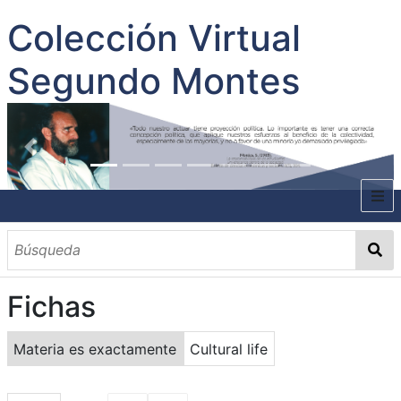
Colección Virtual
Segundo Montes
INICIO
SOBRE EL AUTOR
Fichas
CONTENIDO
TODOS LOS DOCUMENTOS
CATEGORIAS
OBRAS SOBRE EL AUTOR P. SEGUNDO MONTES
MATERIAS
PALABRAS CLAVES
MULTIMEDIA
Materia es exactamente
Cultural life
GALERÍA