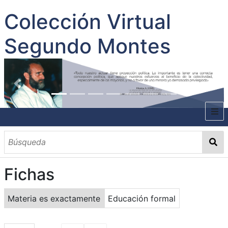
Colección Virtual
Segundo Montes
INICIO
SOBRE EL AUTOR
Fichas
CONTENIDO
TODOS LOS DOCUMENTOS
CATEGORIAS
OBRAS SOBRE EL AUTOR P. SEGUNDO MONTES
MATERIAS
PALABRAS CLAVES
MULTIMEDIA
Materia es exactamente
Educación formal
GALERÍA