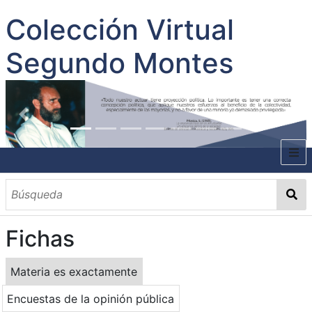
Colección Virtual
Segundo Montes
INICIO
SOBRE EL AUTOR
Fichas
CONTENIDO
TODOS LOS DOCUMENTOS
CATEGORIAS
OBRAS SOBRE EL AUTOR P. SEGUNDO MONTES
MATERIAS
PALABRAS CLAVES
MULTIMEDIA
Materia es exactamente
GALERÍA
Encuestas de la opinión pública