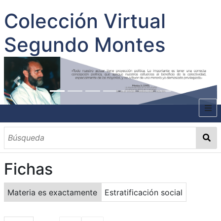
Colección Virtual
Segundo Montes
INICIO
SOBRE EL AUTOR
Fichas
CONTENIDO
TODOS LOS DOCUMENTOS
CATEGORIAS
OBRAS SOBRE EL AUTOR P. SEGUNDO MONTES
MATERIAS
PALABRAS CLAVES
MULTIMEDIA
Materia es exactamente
Estratificación social
GALERÍA