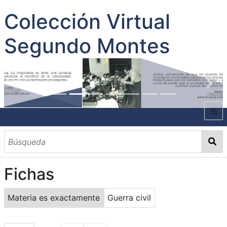
Colección Virtual
Segundo Montes
INICIO
SOBRE EL AUTOR
Fichas
CONTENIDO
TODOS LOS DOCUMENTOS
CATEGORIAS
OBRAS SOBRE EL AUTOR P. SEGUNDO MONTES
MATERIAS
PALABRAS CLAVES
MULTIMEDIA
Materia es exactamente
Guerra civil
GALERÍA