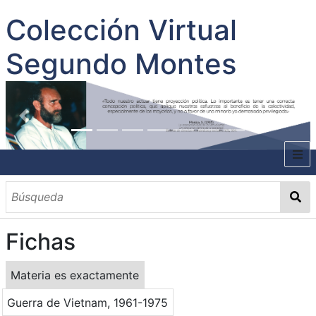
Colección Virtual
Segundo Montes
INICIO
SOBRE EL AUTOR
Fichas
CONTENIDO
TODOS LOS DOCUMENTOS
CATEGORIAS
OBRAS SOBRE EL AUTOR P. SEGUNDO MONTES
MATERIAS
PALABRAS CLAVES
MULTIMEDIA
Materia es exactamente
GALERÍA
Guerra de Vietnam, 1961-1975