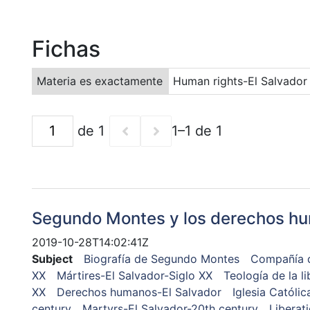
Fichas
Materia es exactamente
Human rights-El Salvador
de 1
1–1 de 1
Segundo Montes y los derechos h
2019-10-28T14:02:41Z
Subject
Biografía de Segundo Montes
Compañía d
XX
Mártires-El Salvador-Siglo XX
Teología de la l
XX
Derechos humanos-El Salvador
Iglesia Católic
century
Martyrs-El Salvador-20th century
Liberat