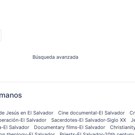
Búsqueda avanzada
umanos
e Jesús en El Salvador
Cine documental-El Salvador
Cr
iberación-El Salvador
Sacerdotes-El Salvador-Siglo XX
J
a-El Salvador
Documentary films-El Salvador
Christianit
ion theology-El Salvador
Priests-El Salvador-20th century