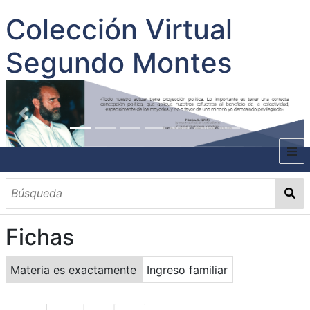
Colección Virtual
Segundo Montes
INICIO
SOBRE EL AUTOR
Fichas
CONTENIDO
TODOS LOS DOCUMENTOS
CATEGORIAS
OBRAS SOBRE EL AUTOR P. SEGUNDO MONTES
MATERIAS
PALABRAS CLAVES
MULTIMEDIA
Materia es exactamente
Ingreso familiar
GALERÍA