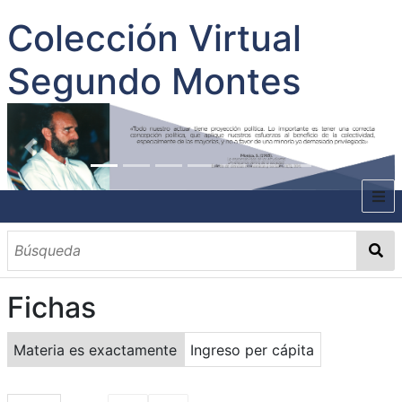
Colección Virtual
Segundo Montes
INICIO
SOBRE EL AUTOR
Fichas
CONTENIDO
TODOS LOS DOCUMENTOS
CATEGORIAS
OBRAS SOBRE EL AUTOR P. SEGUNDO MONTES
MATERIAS
PALABRAS CLAVES
MULTIMEDIA
Materia es exactamente
Ingreso per cápita
GALERÍA