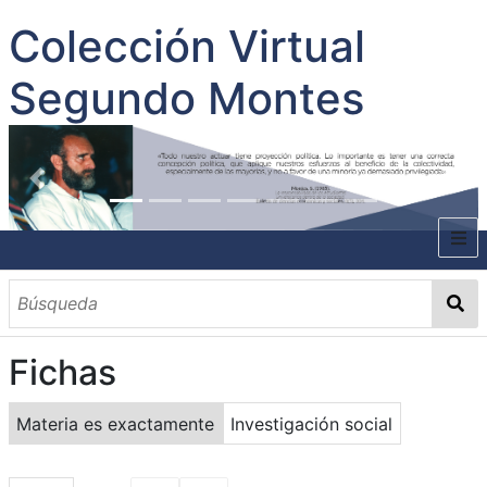
Colección Virtual
Segundo Montes
INICIO
SOBRE EL AUTOR
Fichas
CONTENIDO
TODOS LOS DOCUMENTOS
CATEGORIAS
OBRAS SOBRE EL AUTOR P. SEGUNDO MONTES
MATERIAS
PALABRAS CLAVES
MULTIMEDIA
Materia es exactamente
Investigación social
GALERÍA