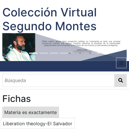
Colección Virtual
Segundo Montes
INICIO
SOBRE EL AUTOR
Fichas
CONTENIDO
TODOS LOS DOCUMENTOS
CATEGORIAS
OBRAS SOBRE EL AUTOR P. SEGUNDO MONTES
MATERIAS
PALABRAS CLAVES
MULTIMEDIA
Materia es exactamente
GALERÍA
Liberation theology-El Salvador