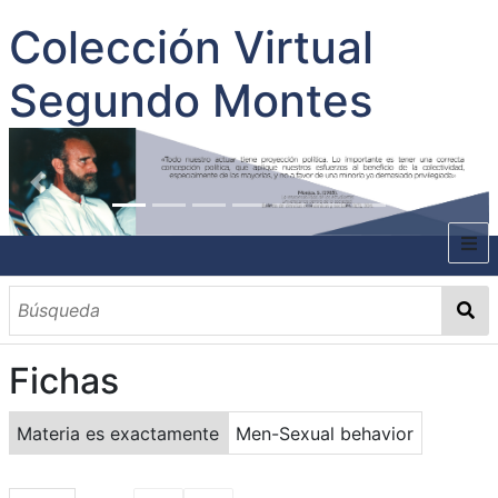
Colección Virtual
Segundo Montes
INICIO
SOBRE EL AUTOR
Fichas
CONTENIDO
TODOS LOS DOCUMENTOS
CATEGORIAS
OBRAS SOBRE EL AUTOR P. SEGUNDO MONTES
MATERIAS
PALABRAS CLAVES
MULTIMEDIA
Materia es exactamente
Men-Sexual behavior
GALERÍA