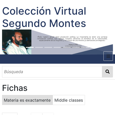
Colección Virtual
Segundo Montes
INICIO
SOBRE EL AUTOR
Fichas
CONTENIDO
TODOS LOS DOCUMENTOS
CATEGORIAS
OBRAS SOBRE EL AUTOR P. SEGUNDO MONTES
MATERIAS
PALABRAS CLAVES
MULTIMEDIA
Materia es exactamente
Middle classes
GALERÍA