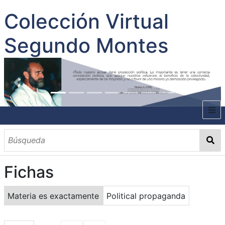
Colección Virtual
Segundo Montes
INICIO
SOBRE EL AUTOR
Fichas
CONTENIDO
TODOS LOS DOCUMENTOS
CATEGORIAS
OBRAS SOBRE EL AUTOR P. SEGUNDO MONTES
MATERIAS
PALABRAS CLAVES
MULTIMEDIA
Materia es exactamente
Political propaganda
GALERÍA