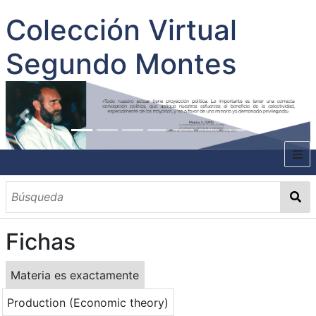
Colección Virtual
Segundo Montes
INICIO
SOBRE EL AUTOR
Fichas
CONTENIDO
TODOS LOS DOCUMENTOS
CATEGORIAS
OBRAS SOBRE EL AUTOR P. SEGUNDO MONTES
MATERIAS
PALABRAS CLAVES
MULTIMEDIA
Materia es exactamente
GALERÍA
Production (Economic theory)