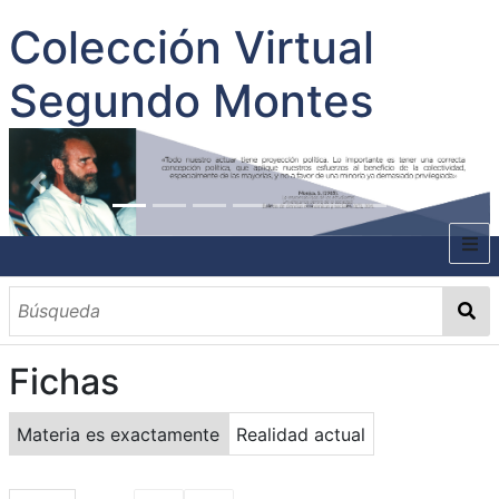
Colección Virtual
Segundo Montes
INICIO
SOBRE EL AUTOR
Fichas
CONTENIDO
TODOS LOS DOCUMENTOS
CATEGORIAS
OBRAS SOBRE EL AUTOR P. SEGUNDO MONTES
MATERIAS
PALABRAS CLAVES
MULTIMEDIA
Materia es exactamente
Realidad actual
GALERÍA