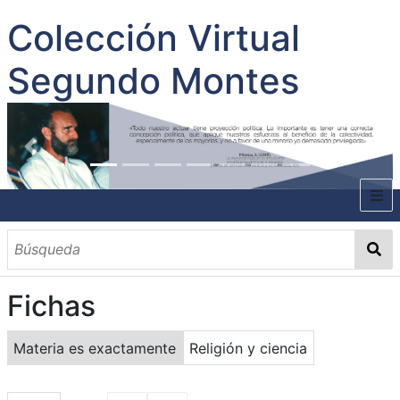
Colección Virtual
Segundo Montes
INICIO
SOBRE EL AUTOR
Fichas
CONTENIDO
TODOS LOS DOCUMENTOS
CATEGORIAS
OBRAS SOBRE EL AUTOR P. SEGUNDO MONTES
MATERIAS
PALABRAS CLAVES
MULTIMEDIA
Materia es exactamente
Religión y ciencia
GALERÍA