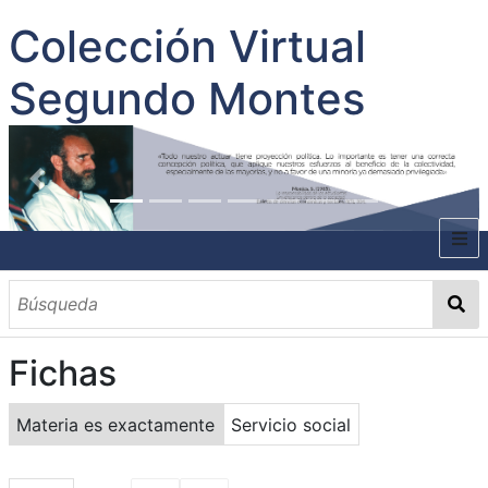
Colección Virtual
Segundo Montes
INICIO
SOBRE EL AUTOR
Fichas
CONTENIDO
TODOS LOS DOCUMENTOS
CATEGORIAS
OBRAS SOBRE EL AUTOR P. SEGUNDO MONTES
MATERIAS
PALABRAS CLAVES
MULTIMEDIA
Materia es exactamente
Servicio social
GALERÍA