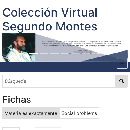
Colección Virtual
Segundo Montes
INICIO
SOBRE EL AUTOR
Fichas
CONTENIDO
TODOS LOS DOCUMENTOS
CATEGORIAS
OBRAS SOBRE EL AUTOR P. SEGUNDO MONTES
MATERIAS
PALABRAS CLAVES
MULTIMEDIA
Materia es exactamente
Social problems
GALERÍA