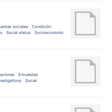
uestas sociales
Condición
ys
Social status
Socioeconomic
gaciones
Encuestas
vestigations
Social