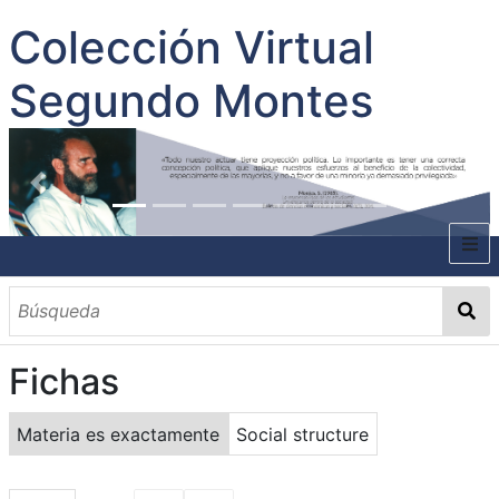
Colección Virtual
Segundo Montes
INICIO
SOBRE EL AUTOR
Fichas
CONTENIDO
TODOS LOS DOCUMENTOS
CATEGORIAS
OBRAS SOBRE EL AUTOR P. SEGUNDO MONTES
MATERIAS
PALABRAS CLAVES
MULTIMEDIA
Materia es exactamente
Social structure
GALERÍA