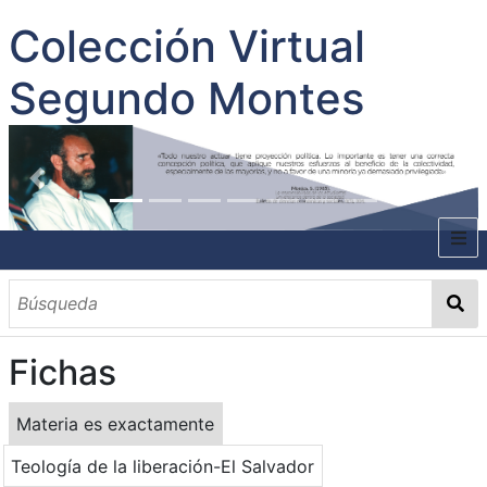
Colección Virtual
Segundo Montes
INICIO
SOBRE EL AUTOR
Fichas
CONTENIDO
TODOS LOS DOCUMENTOS
CATEGORIAS
OBRAS SOBRE EL AUTOR P. SEGUNDO MONTES
MATERIAS
PALABRAS CLAVES
MULTIMEDIA
Materia es exactamente
GALERÍA
Teología de la liberación-El Salvador