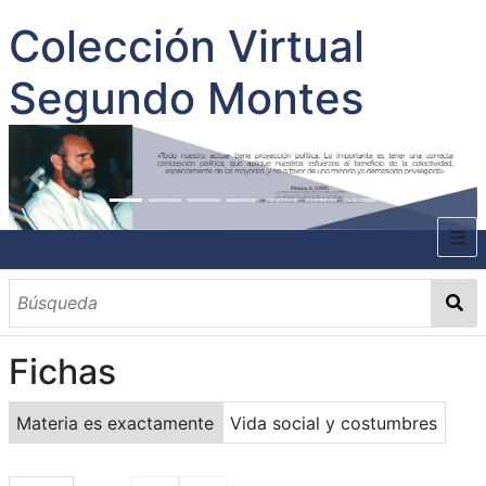
Colección Virtual
Segundo Montes
INICIO
SOBRE EL AUTOR
Fichas
CONTENIDO
TODOS LOS DOCUMENTOS
CATEGORIAS
OBRAS SOBRE EL AUTOR P. SEGUNDO MONTES
MATERIAS
PALABRAS CLAVES
MULTIMEDIA
Materia es exactamente
Vida social y costumbres
GALERÍA