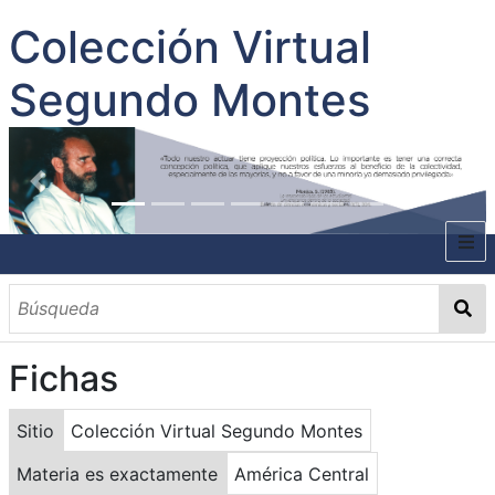
Colección Virtual
Segundo Montes
INICIO
SOBRE EL AUTOR
Fichas
CONTENIDO
TODOS LOS DOCUMENTOS
CATEGORIAS
OBRAS SOBRE EL AUTOR P. SEGUNDO MONTES
MATERIAS
PALABRAS CLAVES
MULTIMEDIA
Sitio
Colección Virtual Segundo Montes
GALERÍA
Materia es exactamente
América Central