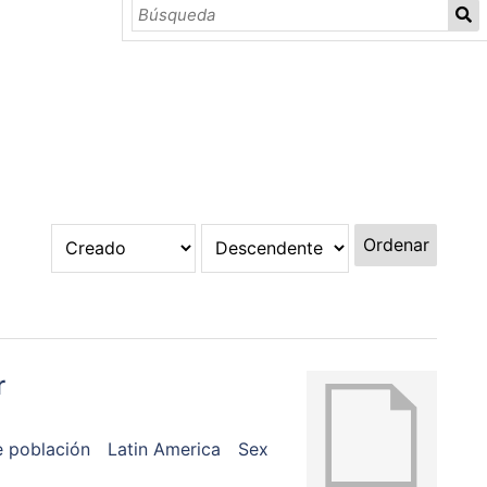
Ordenar
r
e población
Latin America
Sex