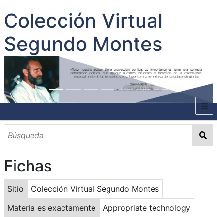
Colección Virtual
Segundo Montes
INICIO
SOBRE EL AUTOR
Fichas
CONTENIDO
TODOS LOS DOCUMENTOS
CATEGORIAS
OBRAS SOBRE EL AUTOR P. SEGUNDO MONTES
MATERIAS
PALABRAS CLAVES
MULTIMEDIA
Sitio
Colección Virtual Segundo Montes
GALERÍA
Materia es exactamente
Appropriate technology