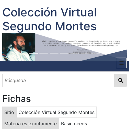
Colección Virtual
Segundo Montes
INICIO
SOBRE EL AUTOR
Fichas
CONTENIDO
TODOS LOS DOCUMENTOS
CATEGORIAS
OBRAS SOBRE EL AUTOR P. SEGUNDO MONTES
MATERIAS
PALABRAS CLAVES
MULTIMEDIA
Sitio
Colección Virtual Segundo Montes
GALERÍA
Materia es exactamente
Basic needs