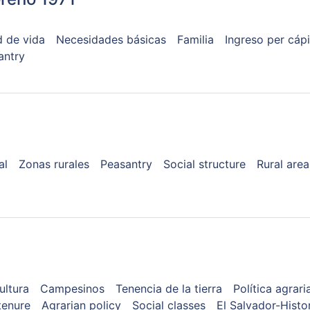
d de vida
Necesidades básicas
Familia
Ingreso per cápi
antry
al
Zonas rurales
Peasantry
Social structure
Rural area
ultura
Campesinos
Tenencia de la tierra
Política agrari
tenure
Agrarian policy
Social classes
El Salvador-Histo