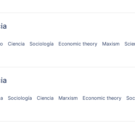
ia
mo
Ciencia
Sociología
Economic theory
Maxism
Scie
ia
ca
Sociología
Ciencia
Marxism
Economic theory
Soc