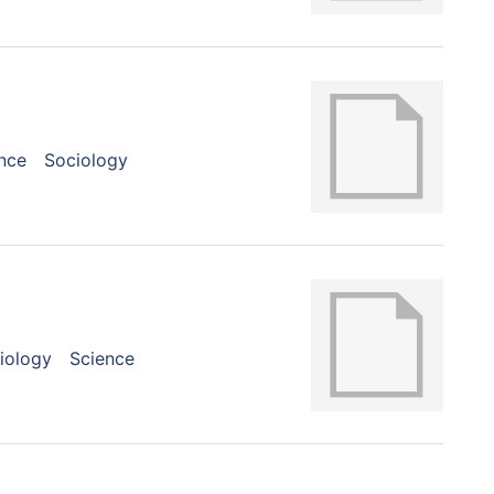
nce
Sociology
iology
Science