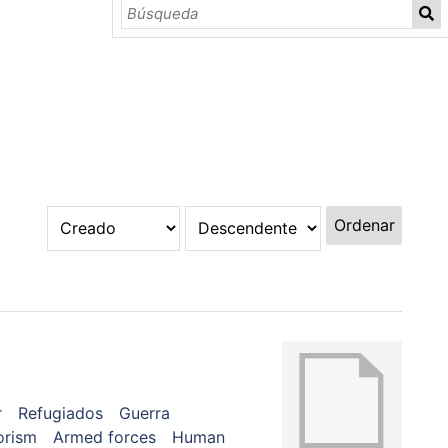
Ordenar
r
Refugiados
Guerra
orism
Armed forces
Human