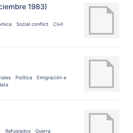
iciembre 1983)
ómica
Social conflict
Civil
iales
Política
Emigración e
data
r
Refugiados
Guerra