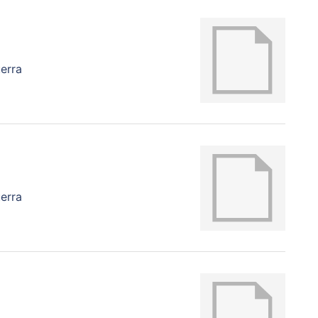
erra
erra