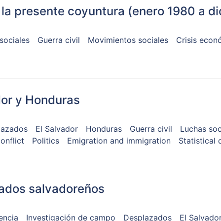
n la presente coyuntura (enero 1980 a d
sociales
Guerra civil
Movimientos sociales
Crisis econ
dor y Honduras
lazados
El Salvador
Honduras
Guerra civil
Luchas soc
onflict
Politics
Emigration and immigration
Statistical 
iados salvadoreños
encia
Investigación de campo
Desplazados
El Salvado