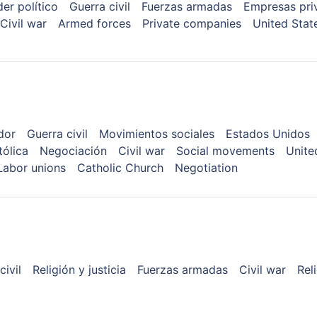
er político
Guerra civil
Fuerzas armadas
Empresas pri
Civil war
Armed forces
Private companies
United Stat
dor
Guerra civil
Movimientos sociales
Estados Unidos
tólica
Negociación
Civil war
Social movements
Unite
Labor unions
Catholic Church
Negotiation
civil
Religión y justicia
Fuerzas armadas
Civil war
Rel