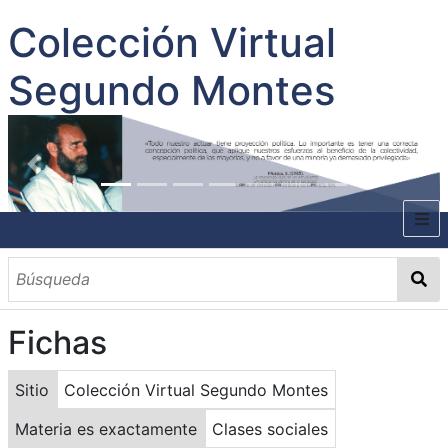
Colección Virtual
Segundo Montes
INICIO
SOBRE EL AUTOR
Fichas
CONTENIDO
TODOS LOS DOCUMENTOS
CATEGORIAS
OBRAS SOBRE EL AUTOR P. SEGUNDO MONTES
MATERIAS
PALABRAS CLAVES
MULTIMEDIA
Sitio
Colección Virtual Segundo Montes
GALERÍA
Materia es exactamente
Clases sociales