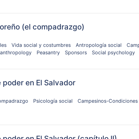
doreño (el compadrazgo)
les
Vida social y costumbres
Antropología social
Camp
 anthropology
Peasantry
Sponsors
Social psychology
 poder en El Salvador
ompadrazgo
Psicología social
Campesinos-Condiciones 
poder en El Salvador (capítulo II)