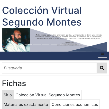
Colección Virtual
Segundo Montes
INICIO
SOBRE EL AUTOR
Fichas
CONTENIDO
TODOS LOS DOCUMENTOS
CATEGORIAS
OBRAS SOBRE EL AUTOR P. SEGUNDO MONTES
MATERIAS
PALABRAS CLAVES
MULTIMEDIA
Sitio
Colección Virtual Segundo Montes
GALERÍA
Materia es exactamente
Condiciones económicas