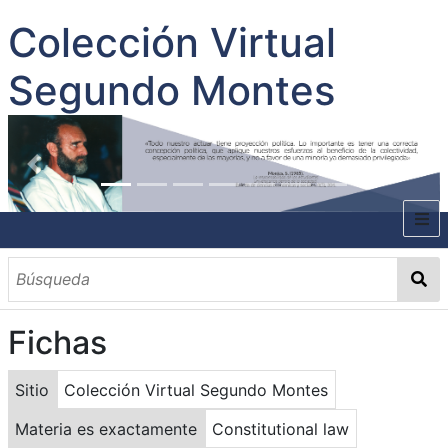
Colección Virtual
Segundo Montes
INICIO
SOBRE EL AUTOR
Fichas
CONTENIDO
TODOS LOS DOCUMENTOS
CATEGORIAS
OBRAS SOBRE EL AUTOR P. SEGUNDO MONTES
MATERIAS
PALABRAS CLAVES
MULTIMEDIA
Sitio
Colección Virtual Segundo Montes
GALERÍA
Materia es exactamente
Constitutional law