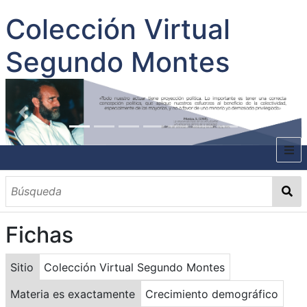
Colección Virtual
Segundo Montes
INICIO
SOBRE EL AUTOR
Fichas
CONTENIDO
TODOS LOS DOCUMENTOS
CATEGORIAS
OBRAS SOBRE EL AUTOR P. SEGUNDO MONTES
MATERIAS
PALABRAS CLAVES
MULTIMEDIA
Sitio
Colección Virtual Segundo Montes
GALERÍA
Materia es exactamente
Crecimiento demográfico