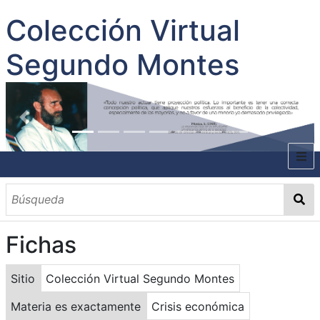
Colección Virtual
Segundo Montes
INICIO
SOBRE EL AUTOR
Fichas
CONTENIDO
TODOS LOS DOCUMENTOS
CATEGORIAS
OBRAS SOBRE EL AUTOR P. SEGUNDO MONTES
MATERIAS
PALABRAS CLAVES
MULTIMEDIA
Sitio
Colección Virtual Segundo Montes
GALERÍA
Materia es exactamente
Crisis económica