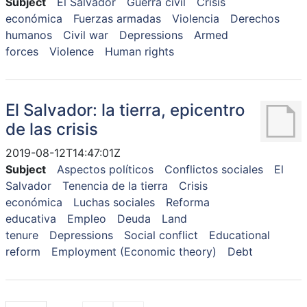
Subject
El Salvador
Guerra civil
Crisis
económica
Fuerzas armadas
Violencia
Derechos
humanos
Civil war
Depressions
Armed
forces
Violence
Human rights
El Salvador: la tierra, epicentro
de las crisis
2019-08-12T14:47:01Z
Subject
Aspectos políticos
Conflictos sociales
El
Salvador
Tenencia de la tierra
Crisis
económica
Luchas sociales
Reforma
educativa
Empleo
Deuda
Land
tenure
Depressions
Social conflict
Educational
reform
Employment (Economic theory)
Debt