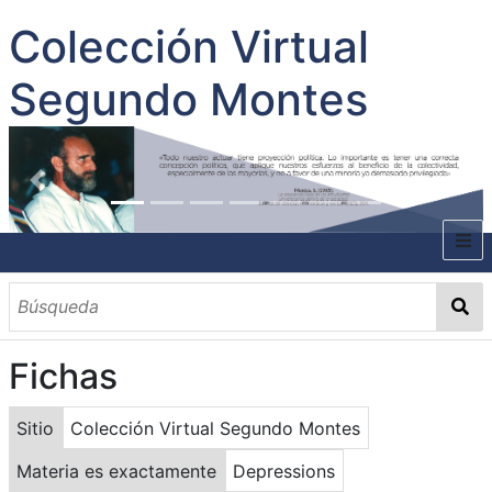
Colección Virtual
Segundo Montes
INICIO
SOBRE EL AUTOR
Fichas
CONTENIDO
TODOS LOS DOCUMENTOS
CATEGORIAS
OBRAS SOBRE EL AUTOR P. SEGUNDO MONTES
MATERIAS
PALABRAS CLAVES
MULTIMEDIA
Sitio
Colección Virtual Segundo Montes
GALERÍA
Materia es exactamente
Depressions