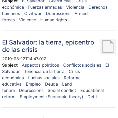
Subject
El Salvador
Guerra civil
Crisis
económica
Fuerzas armadas
Violencia
Derechos
humanos
Civil war
Depressions
Armed
forces
Violence
Human rights
El Salvador: la tierra, epicentro
de las crisis
2019-08-12T14:47:01Z
Subject
Aspectos políticos
Conflictos sociales
El
Salvador
Tenencia de la tierra
Crisis
económica
Luchas sociales
Reforma
educativa
Empleo
Deuda
Land
tenure
Depressions
Social conflict
Educational
reform
Employment (Economic theory)
Debt