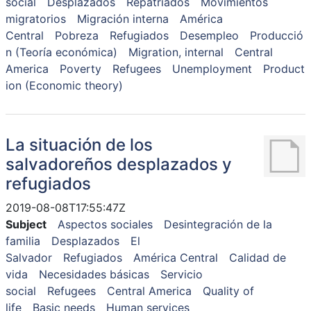
social
Desplazados
Repatriados
Movimientos
migratorios
Migración interna
América
Central
Pobreza
Refugiados
Desempleo
Producció
n (Teoría económica)
Migration, internal
Central
America
Poverty
Refugees
Unemployment
Product
ion (Economic theory)
La situación de los
salvadoreños desplazados y
refugiados
2019-08-08T17:55:47Z
Subject
Aspectos sociales
Desintegración de la
familia
Desplazados
El
Salvador
Refugiados
América Central
Calidad de
vida
Necesidades básicas
Servicio
social
Refugees
Central America
Quality of
life
Basic needs
Human services