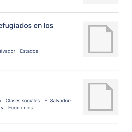
efugiados en los
alvador
Estados
a
Clases sociales
El Salvador-
ry
Economics