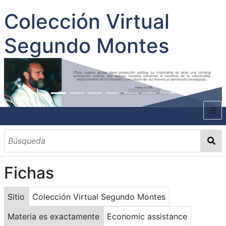
Colección Virtual
Segundo Montes
INICIO
SOBRE EL AUTOR
Fichas
CONTENIDO
TODOS LOS DOCUMENTOS
CATEGORIAS
OBRAS SOBRE EL AUTOR P. SEGUNDO MONTES
MATERIAS
PALABRAS CLAVES
MULTIMEDIA
Sitio
Colección Virtual Segundo Montes
GALERÍA
Materia es exactamente
Economic assistance