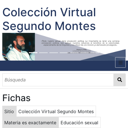
Colección Virtual
Segundo Montes
INICIO
SOBRE EL AUTOR
Fichas
CONTENIDO
TODOS LOS DOCUMENTOS
CATEGORIAS
OBRAS SOBRE EL AUTOR P. SEGUNDO MONTES
MATERIAS
PALABRAS CLAVES
MULTIMEDIA
Sitio
Colección Virtual Segundo Montes
GALERÍA
Materia es exactamente
Educación sexual