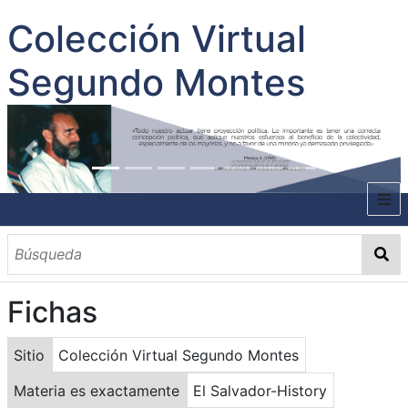
Colección Virtual
Segundo Montes
INICIO
SOBRE EL AUTOR
Fichas
CONTENIDO
TODOS LOS DOCUMENTOS
CATEGORIAS
OBRAS SOBRE EL AUTOR P. SEGUNDO MONTES
MATERIAS
PALABRAS CLAVES
MULTIMEDIA
Sitio
Colección Virtual Segundo Montes
GALERÍA
Materia es exactamente
El Salvador-History