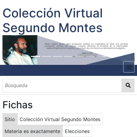
Colección Virtual
Segundo Montes
INICIO
SOBRE EL AUTOR
Fichas
CONTENIDO
TODOS LOS DOCUMENTOS
CATEGORIAS
OBRAS SOBRE EL AUTOR P. SEGUNDO MONTES
MATERIAS
PALABRAS CLAVES
MULTIMEDIA
Sitio
Colección Virtual Segundo Montes
GALERÍA
Materia es exactamente
Elecciones