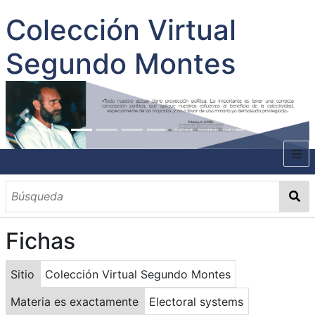
Colección Virtual
Segundo Montes
INICIO
SOBRE EL AUTOR
Fichas
CONTENIDO
TODOS LOS DOCUMENTOS
CATEGORIAS
OBRAS SOBRE EL AUTOR P. SEGUNDO MONTES
MATERIAS
PALABRAS CLAVES
MULTIMEDIA
Sitio
Colección Virtual Segundo Montes
GALERÍA
Materia es exactamente
Electoral systems