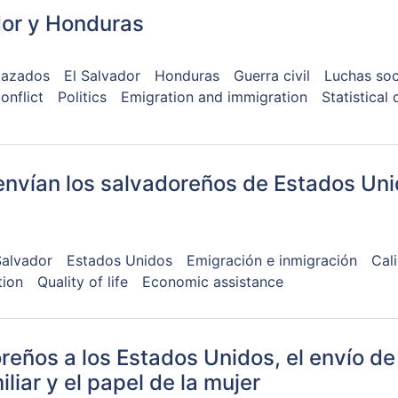
dor y Honduras
lazados
El Salvador
Honduras
Guerra civil
Luchas soc
onflict
Politics
Emigration and immigration
Statistical 
 envían los salvadoreños de Estados Un
Salvador
Estados Unidos
Emigración e inmigración
Cal
tion
Quality of life
Economic assistance
reños a los Estados Unidos, el envío d
liar y el papel de la mujer