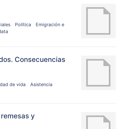
iales
Política
Emigración e
data
idos. Consecuencias
idad de vida
Asistencia
e remesas y