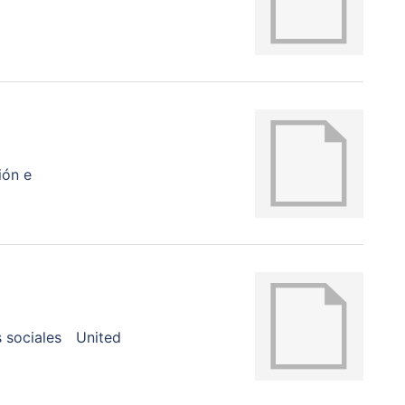
ión e
 sociales
United