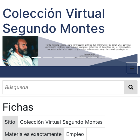
Colección Virtual
Segundo Montes
INICIO
SOBRE EL AUTOR
Fichas
CONTENIDO
TODOS LOS DOCUMENTOS
CATEGORIAS
OBRAS SOBRE EL AUTOR P. SEGUNDO MONTES
MATERIAS
PALABRAS CLAVES
MULTIMEDIA
Sitio
Colección Virtual Segundo Montes
GALERÍA
Materia es exactamente
Empleo