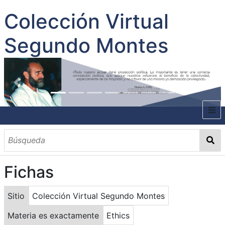
Colección Virtual
Segundo Montes
INICIO
SOBRE EL AUTOR
Fichas
CONTENIDO
TODOS LOS DOCUMENTOS
CATEGORIAS
OBRAS SOBRE EL AUTOR P. SEGUNDO MONTES
MATERIAS
PALABRAS CLAVES
MULTIMEDIA
Sitio
Colección Virtual Segundo Montes
GALERÍA
Materia es exactamente
Ethics