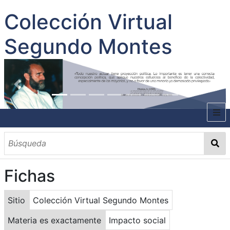
Colección Virtual
Segundo Montes
INICIO
SOBRE EL AUTOR
Fichas
CONTENIDO
TODOS LOS DOCUMENTOS
CATEGORIAS
OBRAS SOBRE EL AUTOR P. SEGUNDO MONTES
MATERIAS
PALABRAS CLAVES
MULTIMEDIA
Sitio
Colección Virtual Segundo Montes
GALERÍA
Materia es exactamente
Impacto social