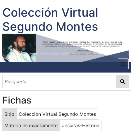
Colección Virtual
Segundo Montes
INICIO
SOBRE EL AUTOR
Fichas
CONTENIDO
TODOS LOS DOCUMENTOS
CATEGORIAS
OBRAS SOBRE EL AUTOR P. SEGUNDO MONTES
MATERIAS
PALABRAS CLAVES
MULTIMEDIA
Sitio
Colección Virtual Segundo Montes
GALERÍA
Materia es exactamente
Jesuitas-Historia